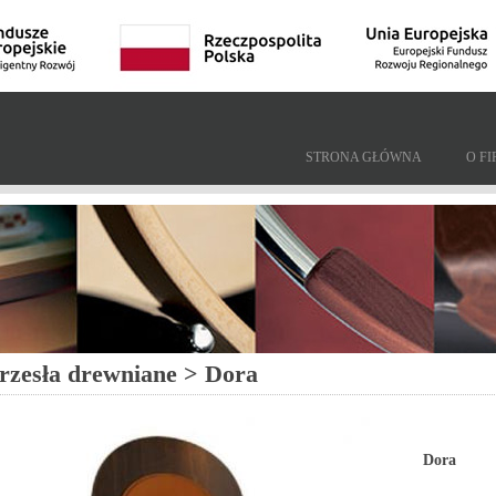
STRONA GŁÓWNA
O FI
rzesła drewniane > Dora
Dora