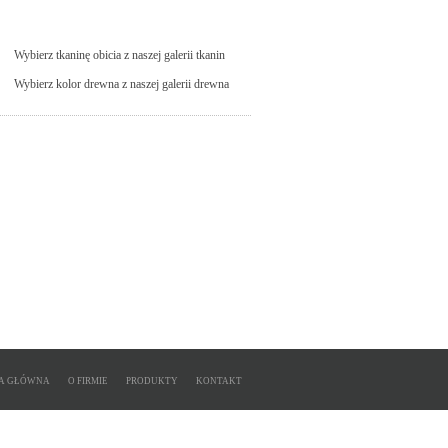
Wybierz tkaninę obicia z naszej galerii tkanin
Wybierz kolor drewna z naszej galerii drewna
A GŁÓWNA
O FIRMIE
PRODUKTY
KONTAKT