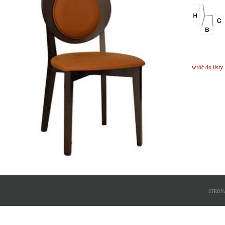
wróć do listy
STRON