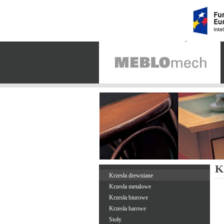
K
Krzesła drewniane
Krzesła metalowe
Krzesła biurowe
Krzesła barowe
Stoły