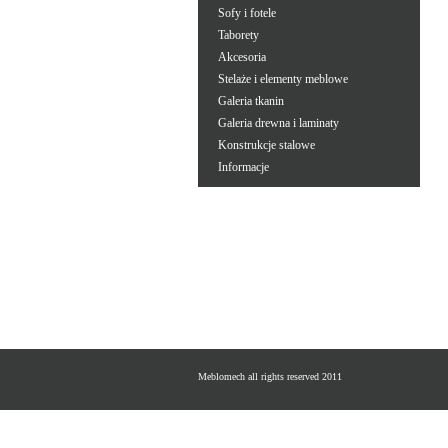
Sofy i fotele
Taborety
Akcesoria
Stelaże i elementy meblowe
Galeria tkanin
Galeria drewna i laminaty
Konstrukcje stalowe
Informacje
Meblomech all rights reserved 2011