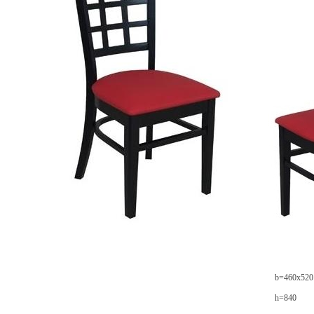
b=460x520
h=840