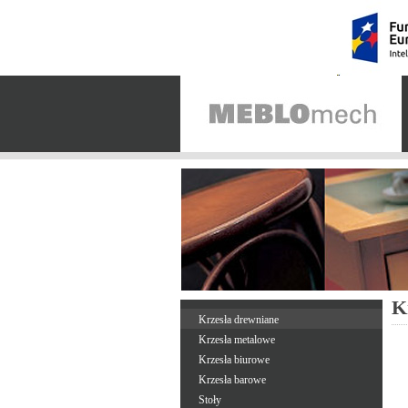
K
Krzesła drewniane
Krzesła metalowe
Krzesła biurowe
Krzesła barowe
Stoły