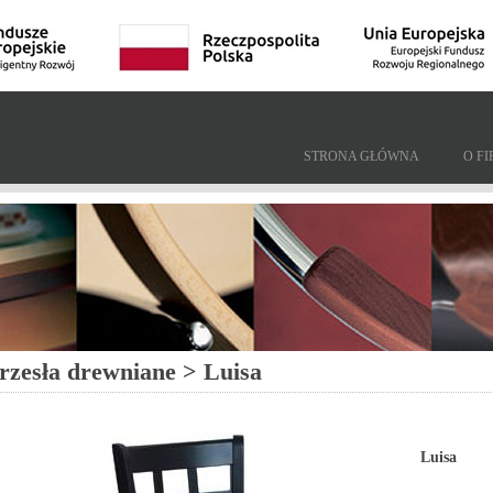
STRONA GŁÓWNA
O FI
rzesła drewniane > Luisa
Luisa