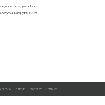
inę obicia z naszej galerii tkanin
or drewna z naszej galerii drewna
A GŁÓWNA
O FIRMIE
PRODUKTY
KONTAKT