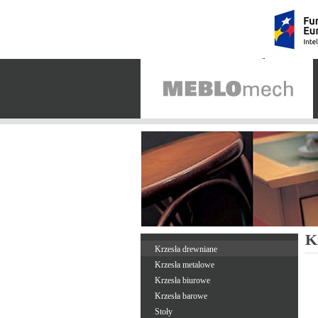
K
Krzesła drewniane
Krzesła metalowe
Krzesła biurowe
Krzesła barowe
Stoły