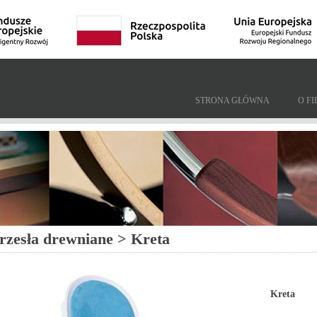
STRONA GŁÓWNA
O FI
rzesła drewniane > Kreta
Kreta