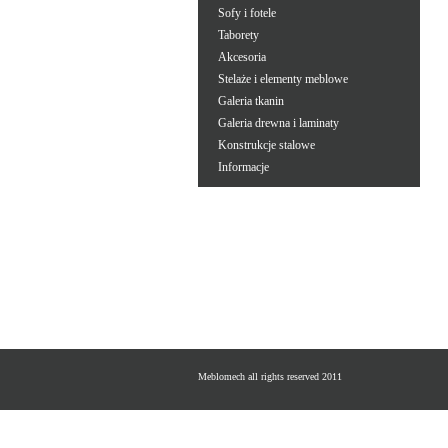
Sofy i fotele
Taborety
Akcesoria
Stelaże i elementy meblowe
Galeria tkanin
Galeria drewna i laminaty
Konstrukcje stalowe
Informacje
Meblomech all rights reserved 2011